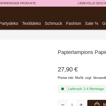
NSPIRIERENDE PRODUKTE
LIEBEVOLLE GESC
Partydeko
Textildeko
Schmuck
Fashion
Sale %
G
Papierlampions Papie
27,90 €
Preise inkl. MwSt. zzgl. Versan
Lieferzeit: 2-4 Werktage
Produkt Anzahl: Gib den gewüns
I