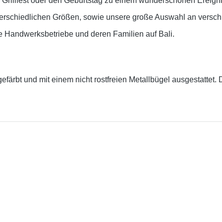
 Grillfest oder den Geburtstag zu einem wunderschönen Ereigni
terschiedlichen Größen, sowie unsere große Auswahl an versc
ne Handwerksbetriebe und deren Familien auf Bali.
efärbt und mit einem
nicht rostfreien Metallbügel
ausgestattet.