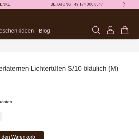
HENKE
BERATUNG +49 174 300 8547
eschenkideen
Blog
rlaternen Lichtertüten S/10 bläulich (M)
dkosten
chten Wert ein oder benutze die Schaltflächen um die Anzahl zu erh
n den Warenkorb