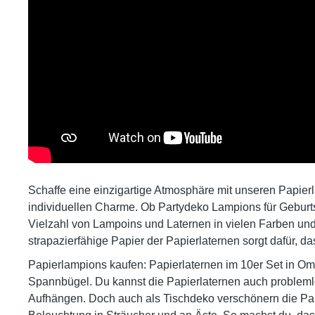
Schaffe eine einzigartige Atmosphäre mit unseren
Papier
individuellen Charme. Ob Partydeko Lampions für Geburts
Vielzahl von Lampoins und Laternen in vielen Farben un
strapazierfähige Papier der Papierlaternen sorgt dafür,
Papierlampions kaufen: Papierlaternen im 10er Set
in Om
Spannbügel. Du kannst die Papierlaternen auch probleml
Aufhängen. Doch auch als Tischdeko verschönern die Pap