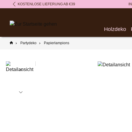
KOSTENLOSE LIEFERUNG AB €39
I
springen
Zur Hauptnavigation springen
Holzdeko
Partydeko
Papierlampions