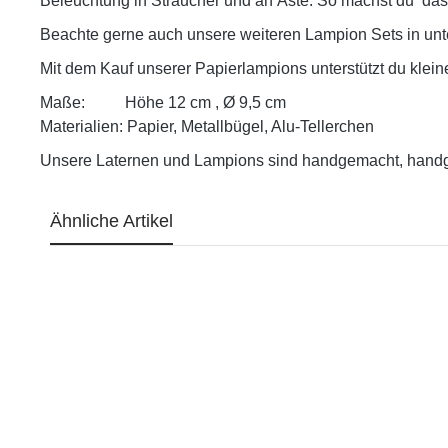
Beleuchtung in Sträucher und an Äste. So machst du das
Beachte gerne auch unsere weiteren Lampion Sets in un
Mit dem Kauf unserer Papierlampions unterstützt du klei
Maße: Höhe 12 cm , Ø 9,5 cm
Materialien: Papier, Metallbügel, Alu-Tellerchen
Unsere Laternen und Lampions sind handgemacht, handg
Ähnliche Artikel