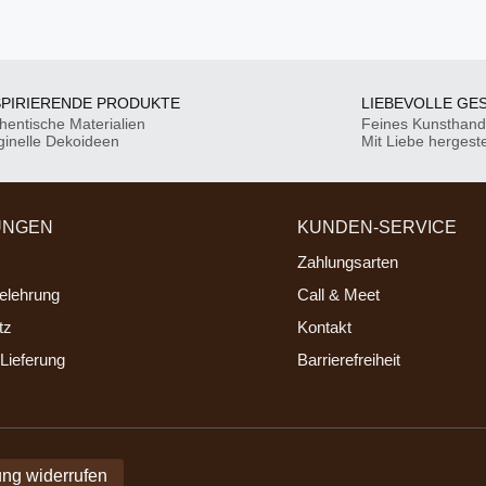
SPIRIERENDE PRODUKTE
LIEBEVOLLE GE
hentische Materialien
Feines Kunsthan
ginelle Dekoideen
Mit Liebe hergeste
UNGEN
KUNDEN-SERVICE
Zahlungsarten
elehrung
Call & Meet
tz
Kontakt
Lieferung
Barrierefreiheit
ung widerrufen