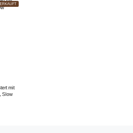
ERKAUFT
ert mit
, Slow
M,
ND