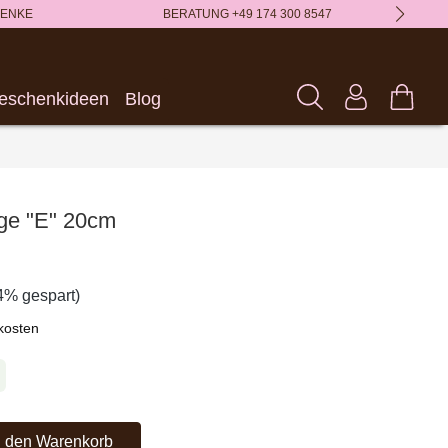
HENKE
BERATUNG +49 174 300 8547
eschenkideen
Blog
ge "E" 20cm
4% gespart)
dkosten
chten Wert ein oder benutze die Schaltflächen um die Anzahl zu erh
n den Warenkorb