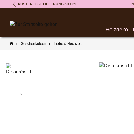
KOSTENLOSE LIEFERUNG AB €39
I
springen
Zur Hauptnavigation springen
Holzdeko
Geschenkideen
Liebe & Hochzeit