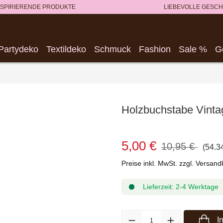
NSPIRIERENDE PRODUKTE
LIEBEVOLLE GESC
Partydeko
Textildeko
Schmuck
Fashion
Sale %
G
Holzbuchstabe Vinta
5,00 €
10,95 €
(54.3
Preise inkl. MwSt. zzgl. Versan
Lieferzeit: 2-4 Werktage
Produkt Anzahl: Gib den gewüns
I